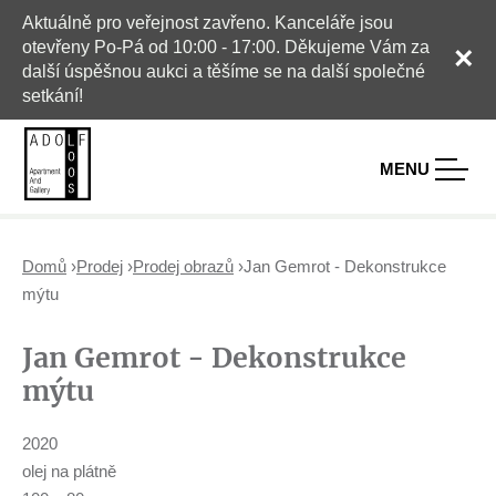
Aktuálně pro veřejnost zavřeno. Kanceláře jsou
otevřeny Po-Pá od 10:00 - 17:00. Děkujeme Vám za
×
další úspěšnou aukci a těšíme se na další společné
setkání!
MENU
Domů
›
Prodej
›
Prodej obrazů
›
Jan Gemrot - Dekonstrukce
J
mýtu
s
Jan Gemrot - Dekonstrukce
t
e
mýtu
z
d
2020
e
olej na plátně