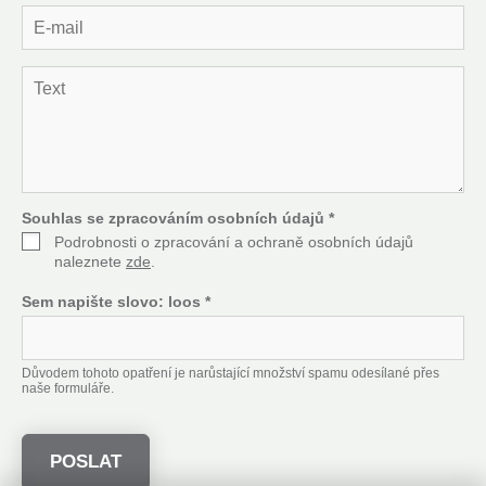
n
E
o
-
*
m
a
T
i
e
l
x
*
t
*
Souhlas se zpracováním osobních údajů
*
Podrobnosti o zpracování a ochraně osobních údajů
naleznete
zde
.
Sem napište slovo:
loos
*
Důvodem tohoto opatření je narůstající množství spamu odesílané přes
naše formuláře.