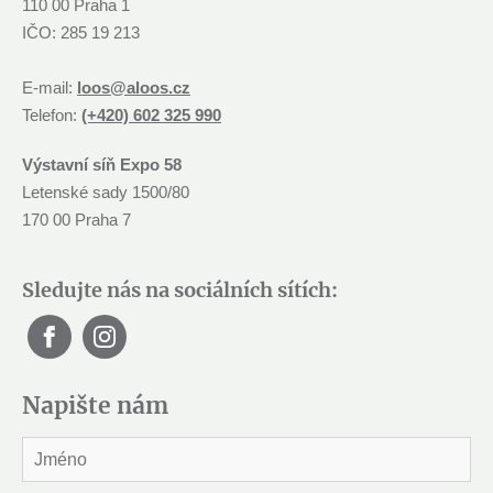
110 00 Praha 1
IČO: 285 19 213
E-mail:
loos@aloos.cz
Telefon:
(+420) 602 325 990
Výstavní síň Expo 58
Letenské sady 1500/80
170 00 Praha 7
Sledujte nás na sociálních sítích:
Napište nám
J
m
é