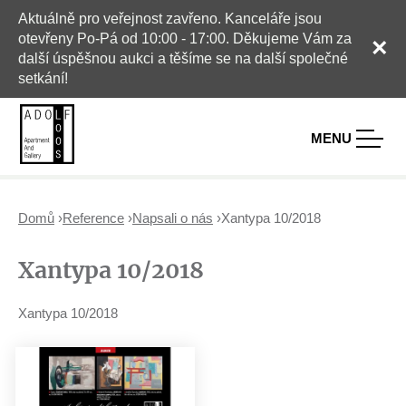
Aktuálně pro veřejnost zavřeno. Kanceláře jsou
otevřeny Po-Pá od 10:00 - 17:00. Děkujeme Vám za
×
další úspěšnou aukci a těšíme se na další společné
setkání!
MENU
Domů
›
Reference
›
Napsali o nás
›
Xantypa 10/2018
J
Xantypa 10/2018
s
t
e
Xantypa 10/2018
z
d
e