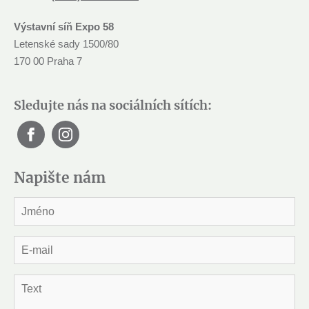
Výstavní síň Expo 58
Letenské sady 1500/80
170 00 Praha 7
Sledujte nás na sociálních sítích:
Napište nám
J
m
é
n
E
o
-
*
m
a
T
i
e
l
x
*