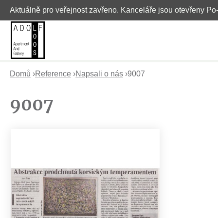
Aktuálně pro veřejnost zavřeno. Kanceláře jsou otevřeny Po
Domů
›
Reference
›
Napsali o nás
›
9007
J
9007
s
t
e
z
d
e