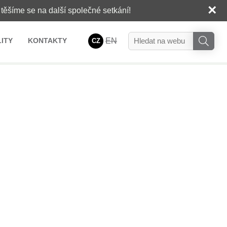
×
těšíme se na další společné setkání!
ITY
KONTAKTY
EN
CZ