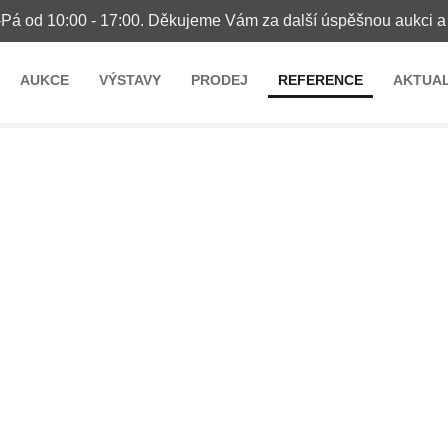
-Pá od 10:00 - 17:00. Děkujeme Vám za další úspěšnou aukci a 
AUKCE
VÝSTAVY
PRODEJ
REFERENCE
AKTUAL