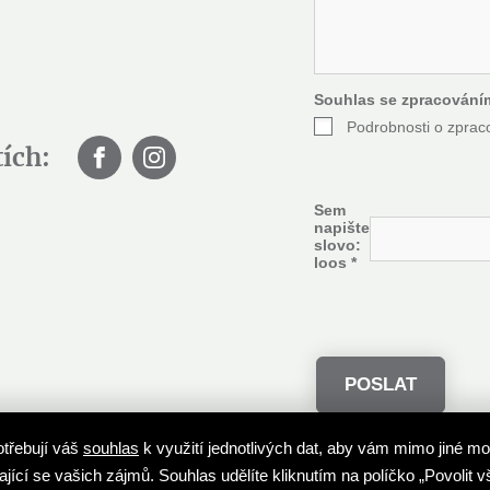
t
*
Souhlas se zpracování
Podrobnosti o zprac
tích:
Sem
napište
slovo:
loos
*
třebují váš
souhlas
k využití jednotlivých dat, aby vám mimo jiné m
te dílo do nejúspěšnější aukce
Nejúspěšnější aukční síň
ající se vašich zájmů. Souhlas udělíte kliknutím na políčko „Povolit v