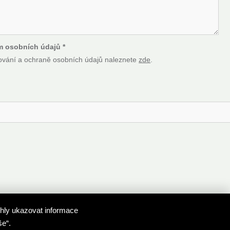
m osobních údajů
*
ování a ochraně osobních údajů naleznete
zde
.
ohly ukazovat informace
České aukční rekordy
še“.