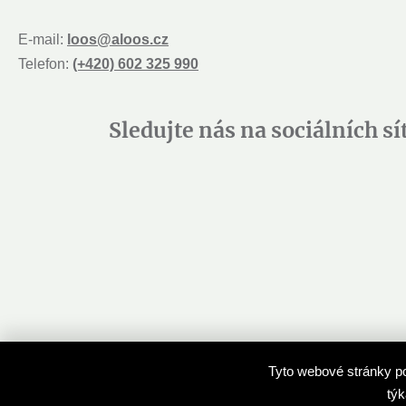
E-mail:
loos@aloos.cz
Telefon:
(+420) 602 325 990
Sledujte nás na sociálních sí
Tyto webové stránky po
Autoři děl
Nabídně
týk