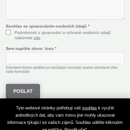
t
*
Souhlas se zpracováním osobních údajů
*
Podrobnosti o zpracování a ochraně osobních údajů
naleznete
zde
.
Sem napište slovo:
loos
*
Důvodem tohoto opatření je narůstající množství spamu odesílané přes
naše formuláře.
Tyto webové stránky potřebují váš
souhlas
k využití
Autoři děl
Nabídněte dílo do nejúspěšnější aukce
jednotlivých dat, aby vám mimo jiné mohly ukazovat
Nejúspěšnější aukční síň
České aukční rekordy
informace týkající se vašich zájmů. Souhlas udělíte kliknutím
na políčko „Povolit vše“.