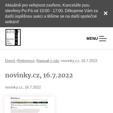
Aktuálně pro veřejnost zavřeno. Kanceláře jsou
otevřeny Po-Pá od 10:00 - 17:00. Děkujeme Vám za
×
další úspěšnou aukci a těšíme se na další společné
setkání!
MENU
Domů
›
Reference
›
Napsali o nás
›
novinky.cz, 16.7.2022
J
novinky.cz, 16.7.2022
s
t
e
novinky.cz, 16.7.2022
z
d
e