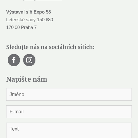
Výstavní síň Expo 58
Letenské sady 1500/80
170 00 Praha 7
Sledujte nás na sociálních sítích:
Napište nám
J
m
é
n
E
o
-
*
m
a
T
i
e
l
x
*