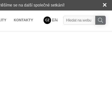
×
těšíme se na další společné setkání!
ITY
KONTAKTY
EN
CZ