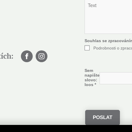
T
o
e
*
x
t
*
Souhlas se zpracování
Podrobnosti o zprac
tích:
Sem
napište
slovo:
loos
*