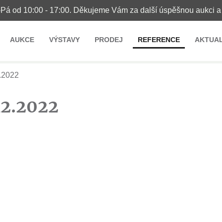
-Pá od 10:00 - 17:00. Děkujeme Vám za další úspěšnou aukci a 
AUKCE
VÝSTAVY
PRODEJ
REFERENCE
AKTUAL
.2022
12.2022