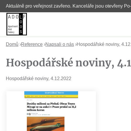
Aktuálně pro veřejnost zavřeno. Kanceláře jsou otevřeny Po
Domů
›
Reference
›
Napsali o nás
›
Hospodářské noviny, 4.12
J
Hospodářské noviny, 4.
s
t
Hospodářské noviny, 4.12.2022
e
z
d
e