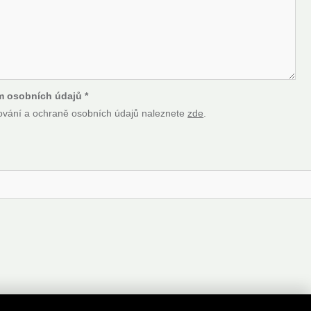
i
l
*
m osobních údajů
*
ování a ochraně osobních údajů naleznete
zde
.