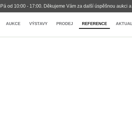
-Pá od 10:00 - 17:00. Děkujeme Vám za další úspěšnou aukci a 
AUKCE
VÝSTAVY
PRODEJ
REFERENCE
AKTUAL