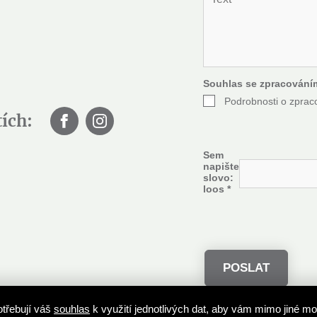
e
*
x
t
*
Souhlas se zpracování
Podrobnosti o zprac
tích:
Sem
napište
slovo:
loos
*
třebují váš
souhlas
k využití jednotlivých dat, aby vám mimo jiné m