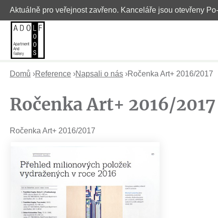
Aktuálně pro veřejnost zavřeno. Kanceláře jsou otevřeny Po
Domů
›
Reference
›
Napsali o nás
›
Ročenka Art+ 2016/2017
J
Ročenka Art+ 2016/2017
s
t
Ročenka Art+ 2016/2017
e
z
d
e