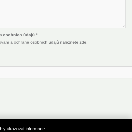
l
*
m osobních údajů
*
ování a ochraně osobních údajů naleznete
zde
.
ohly ukazovat informace