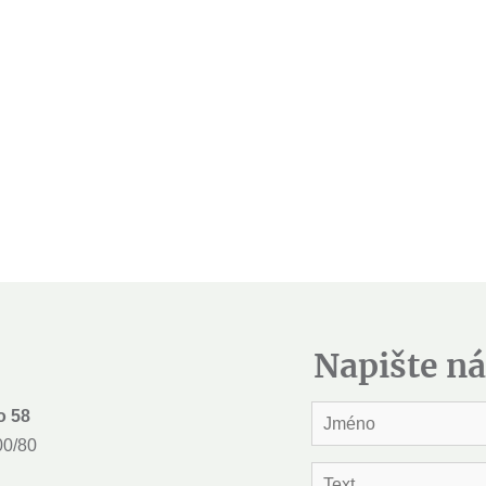
Napište n
J
o 58
m
00/80
é
n
T
o