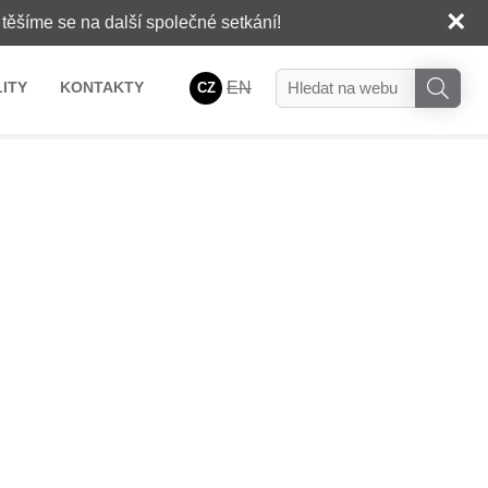
×
těšíme se na další společné setkání!
ITY
KONTAKTY
EN
CZ